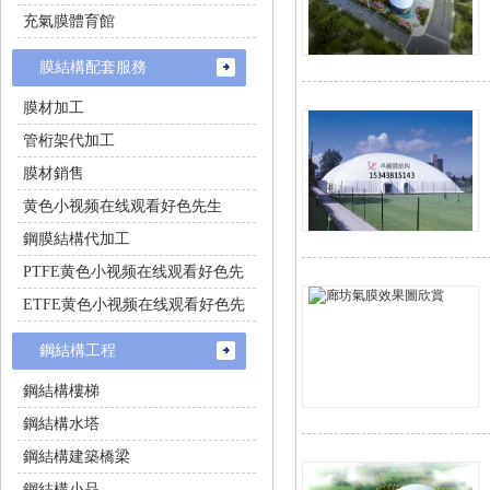
充氣膜體育館
膜結構配套服務
膜材加工
管桁架代加工
膜材銷售
黄色小视频在线观看好色先生
鋼膜結構代加工
PTFE黄色小视频在线观看好色先
生施工
ETFE黄色小视频在线观看好色先
生施工
鋼結構工程
鋼結構樓梯
鋼結構水塔
鋼結構建築橋梁
鋼結構小品