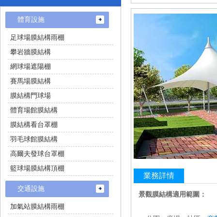
體育設施
足球場膜結構雨棚
攀岩牆膜結構
網球場遮陽棚
賽馬場膜結構
膜結構門球場
體育場館膜結構
膜結構看台罩棚
羽毛球館膜結構
高爾夫發球台罩棚
籃球場膜結構頂棚
業務詳情
交通設施
景觀膜結構適用範圍：
加氣站膜結構雨棚