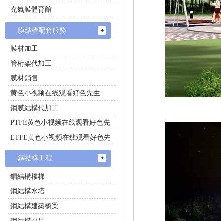
充氣膜體育館
膜結構配套服務
膜材加工
管桁架代加工
膜材銷售
黄色小视频在线观看好色先生
鋼膜結構代加工
PTFE黄色小视频在线观看好色先
生施工
ETFE黄色小视频在线观看好色先
生施工
鋼結構工程
鋼結構樓梯
鋼結構水塔
鋼結構建築橋梁
鋼結構小品