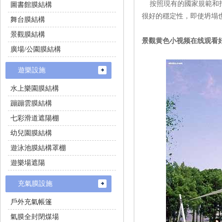
按照現有的國家規範和指
圖書館膜結構
很好的穩定性，即使坍塌
舞台膜結構
景觀膜結構
景觀黄色小视频在线观看好
廣場/公園膜結構
遊樂設施
水上樂園膜結構
蹦蹦雲膜結構
七彩滑道遮陽棚
幼兒園膜結構
遊泳池膜結構罩棚
遊樂場遮陽
充氣膜設施
戶外充氣帳篷
氣膜全封閉煤場