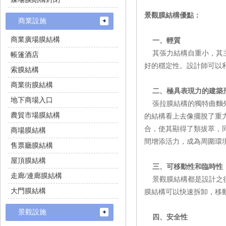
景觀膜結構優點：
商業設施
商業廣場膜結構
一、輕質
其張力結構自重小，其主
帳篷酒店
好的穩定性。設計師
索膜結構
商業街膜結構
二、極具表現力的建築
地下商場入口
張拉膜結構的獨特曲麵外形
農貿市場膜結構
的結構看上去像擺脫了重力
合，使其顯得了類拔萃
商場膜結構
間增添活力，成為周圍環境
售票廳膜結構
屋頂膜結構
三、可移動性和臨時性
走廊/連廊膜結構
景觀膜結構都是設計之後
大門膜結構
膜結構可以快速拆卸，移動重複
景觀設施
四、安全性