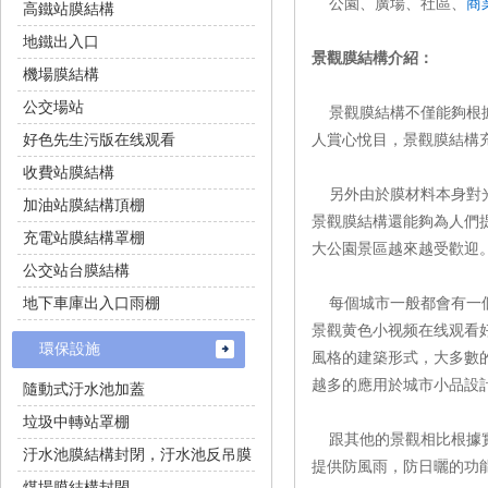
公園、廣場、社區、
商
高鐵站膜結構
地鐵出入口
景觀膜結構介紹：
機場膜結構
公交場站
景觀膜結構不僅能夠根據園
好色先生污版在线观看
人賞心悅目，景觀膜結
收費站膜結構
另外由於膜材料本身對光纖
加油站膜結構頂棚
景觀膜結構還能夠為人們提供
充電站膜結構罩棚
大公園景區越來越受歡迎
公交站台膜結構
地下車庫出入口雨棚
每個城市一般都會有一個城
景觀黄色小视频在线观看好色
環保設施
風格的建築形式，大多數
越多的應用於城市小品設計中
隨動式汙水池加蓋
垃圾中轉站罩棚
跟其他的景觀相比根據實用性
汙水池膜結構封閉，汙水池反吊膜
提供防風雨，防日曬的
煤場膜結構封閉