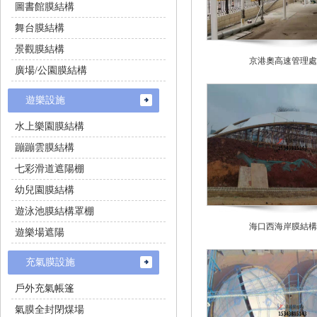
圖書館膜結構
舞台膜結構
景觀膜結構
京港奧高速管理處
廣場/公園膜結構
遊樂設施
水上樂園膜結構
蹦蹦雲膜結構
七彩滑道遮陽棚
幼兒園膜結構
遊泳池膜結構罩棚
海口西海岸膜結構
遊樂場遮陽
充氣膜設施
戶外充氣帳篷
氣膜全封閉煤場