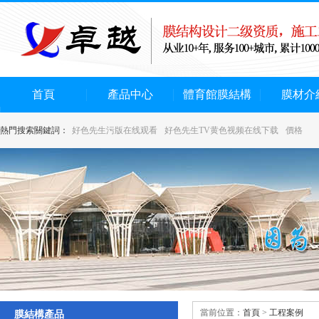
首頁
產品中心
體育館膜結構
膜材介
熱門搜索關鍵詞：
好色先生污版在线观看
好色先生TV黄色视频在线下载
價格
當前位置：
首頁
>
工程案例
膜結構產品