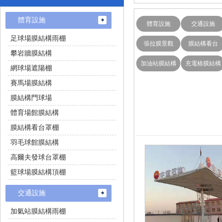
體育設施
體育設施
交通設施
足球場膜結構雨棚
張拉膜景觀
膜結構看台
攀岩牆膜結構
加油站膜結構
充電樁膜結構
網球場遮陽棚
賽馬場膜結構
膜結構門球場
體育場館膜結構
膜結構看台罩棚
羽毛球館膜結構
高爾夫發球台罩棚
籃球場膜結構頂棚
交通設施
加氣站膜結構雨棚