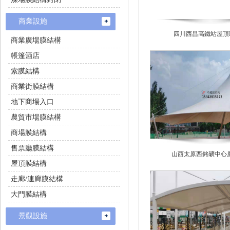
商業設施
四川西昌高鐵站屋頂P
商業廣場膜結構
帳篷酒店
索膜結構
商業街膜結構
地下商場入口
農貿市場膜結構
商場膜結構
售票廳膜結構
山西太原西銘礦中心
屋頂膜結構
走廊/連廊膜結構
大門膜結構
景觀設施