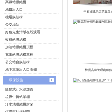
高鐵站膜結構
地鐵出入口
中石油駐馬店第五加
機場膜結構
公交場站
好色先生污版在线观看
收費站膜結構
加油站膜結構頂棚
充電站膜結構罩棚
公交站台膜結構
地下車庫出入口雨棚
鄭雲高速管理處服務
環保設施
隨動式汙水池加蓋
垃圾中轉站罩棚
汙水池膜結構封閉
煤場膜結構封閉