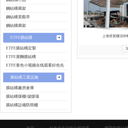
鋼結構廊架
鋼結構景觀亭
鋼結構廊架
上海世貿樓頂停
ETFE膜結構
ETFE膜結構定製
5
ETFE屋麵膜結構
ETFE黄色小视频在线观看好色先
生
膜結構工業設施
膜結構廠房倉庫
膜結構煤棚/儲煤場
膜結構設備防雨棚