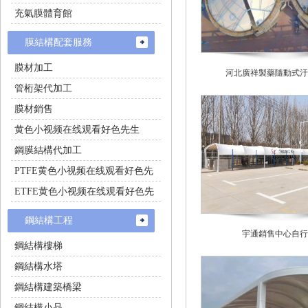
充氣膜體育館
膜結構配套服務
膜材加工
河北廣祥製藥隨動式汙
管桁架代加工
膜材銷售
黄色小视频在线观看好色先生
鋼膜結構代加工
PTFE黄色小视频在线观看好色先
生施工
ETFE黄色小视频在线观看好色先
生施工
鋼結構工程
宇通銷售中心自行
鋼結構樓梯
鋼結構水塔
鋼結構建築橋梁
鋼結構小品