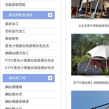
充氣膜體育館
膜結構配套服務
膜材加工
北京采育中學植物課堂
管桁架代加工
膜材銷售
黄色小视频在线观看好色先生
鋼膜結構代加工
PTFE黄色小视频在线观看好色先
生施工
ETFE黄色小视频在线观看好色先
生施工
鋼結構工程
【PTFE膜結構】南陽桐柏
鋼結構樓梯
傘
鋼結構水塔
鋼結構建築橋梁
鋼結構小品