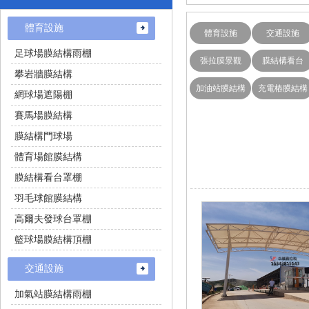
體育設施
體育設施
交通設施
足球場膜結構雨棚
張拉膜景觀
膜結構看台
攀岩牆膜結構
加油站膜結構
充電樁膜結構
網球場遮陽棚
賽馬場膜結構
膜結構門球場
體育場館膜結構
膜結構看台罩棚
羽毛球館膜結構
高爾夫發球台罩棚
籃球場膜結構頂棚
交通設施
加氣站膜結構雨棚