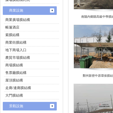
商業設施
南陽內鄉縣高級中學膜
商業廣場膜結構
帳篷酒店
索膜結構
商業街膜結構
地下商場入口
農貿市場膜結構
商場膜結構
售票廳膜結構
鄭州新密中原環保膜結
屋頂膜結構
走廊/連廊膜結構
大門膜結構
景觀設施