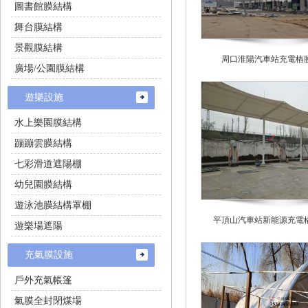
圖書館膜結構
舞台膜結構
景觀膜結構
周口淮陽汽車站充電樁
廣場/公園膜結構
遊樂設施
水上樂園膜結構
蹦蹦雲膜結構
七彩滑道遮陽棚
幼兒園膜結構
遊泳池膜結構罩棚
平頂山汽車站新能源充電
遊樂場遮陽
充氣膜設施
戶外充氣帳篷
氣膜全封閉煤場