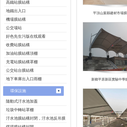
高鐵站膜結構
地鐵出入口
平頂山葉縣建材市場膜
機場膜結構
公交場站
好色先生污版在线观看
收費站膜結構
加油站膜結構頂棚
充電站膜結構罩棚
公交站台膜結構
地下車庫出入口雨棚
新鄉平原新區實驗中學
環保設施
隨動式汙水池加蓋
垃圾中轉站罩棚
汙水池膜結構封閉，汙水池反吊膜
煤場膜結構封閉