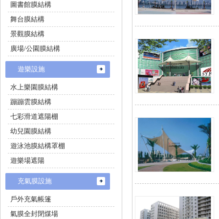
圖書館膜結構
舞台膜結構
景觀膜結構
廣場/公園膜結構
遊樂設施
水上樂園膜結構
蹦蹦雲膜結構
七彩滑道遮陽棚
幼兒園膜結構
遊泳池膜結構罩棚
遊樂場遮陽
充氣膜設施
戶外充氣帳篷
氣膜全封閉煤場