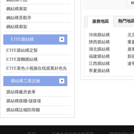
8
鋼結構廊架
鋼結構景觀亭
熱門地
服務地區
鋼結構廊架
河南膜結構
北
ETFE膜結構
陝西膜結構
重
湖北膜結構
廣
ETFE膜結構定製
福建膜結構
新
ETFE屋麵膜結構
江西膜結構
遼
ETFE黄色小视频在线观看好色先
寧夏膜結構
生
膜結構工業設施
膜結構廠房倉庫
膜結構煤棚/儲煤場
膜結構設備防雨棚