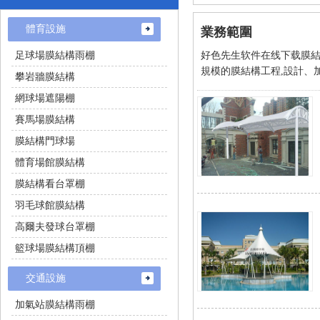
體育設施
業務範圍
足球場膜結構雨棚
好色先生软件在线下载膜結
規模的膜結構工程,設計、加
攀岩牆膜結構
網球場遮陽棚
賽馬場膜結構
膜結構門球場
體育場館膜結構
膜結構看台罩棚
羽毛球館膜結構
高爾夫發球台罩棚
籃球場膜結構頂棚
交通設施
加氣站膜結構雨棚