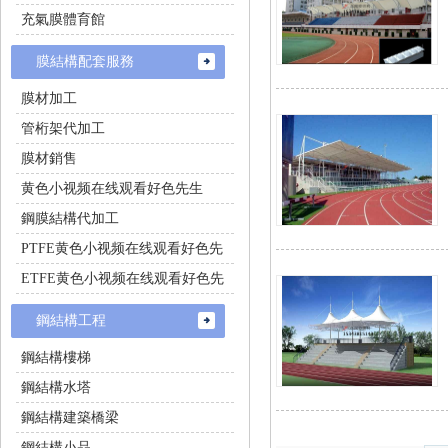
充氣膜體育館
膜結構配套服務
膜材加工
管桁架代加工
膜材銷售
黄色小视频在线观看好色先生
鋼膜結構代加工
PTFE黄色小视频在线观看好色先
生施工
ETFE黄色小视频在线观看好色先
生施工
鋼結構工程
鋼結構樓梯
鋼結構水塔
鋼結構建築橋梁
鋼結構小品