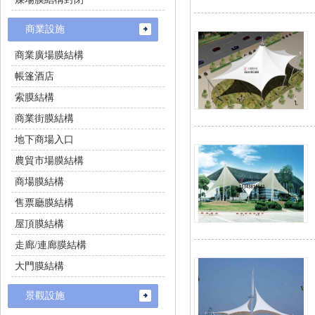
商業設施
商業廣場膜結構
帳篷酒店
索膜結構
商業街膜結構
地下商場入口
農貿市場膜結構
商場膜結構
售票廳膜結構
屋頂膜結構
走廊/連廊膜結構
大門膜結構
景觀設施