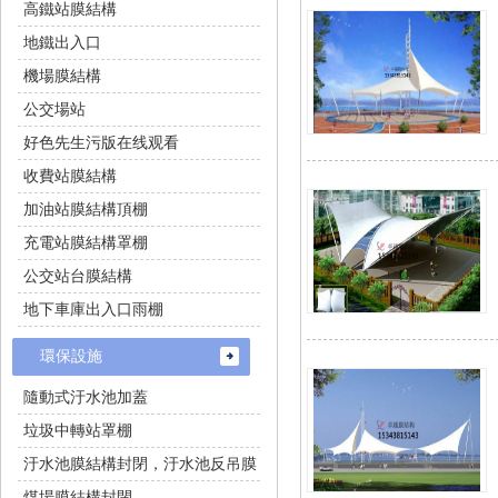
高鐵站膜結構
地鐵出入口
機場膜結構
公交場站
好色先生污版在线观看
收費站膜結構
加油站膜結構頂棚
充電站膜結構罩棚
公交站台膜結構
地下車庫出入口雨棚
環保設施
隨動式汙水池加蓋
垃圾中轉站罩棚
汙水池膜結構封閉，汙水池反吊膜
煤場膜結構封閉