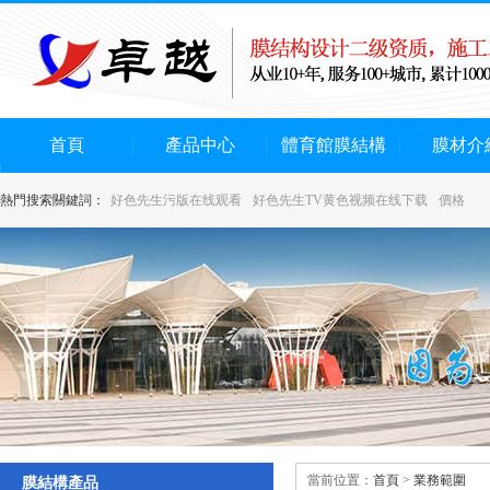
首頁
產品中心
體育館膜結構
膜材介
熱門搜索關鍵詞：
好色先生污版在线观看
好色先生TV黄色视频在线下载
價格
當前位置：
首頁
>
業務範圍
膜結構產品