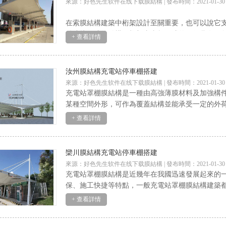
來源：好色先生软件在线下载膜結構 | 發布時間：2021-01-30
在索膜結構建築中桁架設計至關重要，也可以說它
鏈連接而成的結構。桁架由直杆組成的一般具有三
+ 查看詳情
汝州膜結構充電站停車棚搭建
來源：好色先生软件在线下载膜結構 | 發布時間：2021-01-30
充電站罩棚膜結構是一種由高強薄膜材料及加強構
某種空間外形，可作為覆蓋結構並能承受一定的外荷
+ 查看詳情
欒川膜結構充電站停車棚搭建
來源：好色先生软件在线下载膜結構 | 發布時間：2021-01-30
充電站罩棚膜結構是近幾年在我國迅速發展起來的一種建
保、施工快捷等特點，一般充電站罩棚膜結構建築
+ 查看詳情