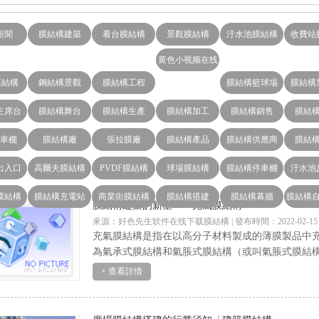
新聞
膜結構建築
看台膜結構
景觀膜結構
汙水池膜結構
收費站
黄色小视频在线
膜結構
鋼結構景觀
膜結構工程
观看好色先生
膜結構籃球場
膜結構
主席台
膜結構舞台
膜結構生產
膜結構加工
膜結構銷售
膜結
車棚
膜結構廠
張拉膜廠
膜結構產品
膜結構供應商
膜結
出入口
高爾夫膜結構
PVDF膜結構
球場膜結構
膜結構停車棚
汙水池
膜結構
膜結構充電站
商業街膜結構
膜結構搭建
膜結構幕牆
膜結構
膜結構建築的新星——充氣膜結構
來源：好色先生软件在线下载膜結構 | 發布時間：2022-02-15
充氣膜結構是指在以高分子材料製成的薄膜製品中充
為氣承式膜結構和氣脹式膜結構（或叫氣脹式膜結構）
+ 查看詳情