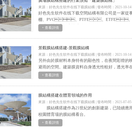
廣場膜結構搭建的行業須知「建築膜結構」
來源：好色先生软件在线下载膜結構 | 發布時間：2021-10-14
好色先生软件在线下载空間結構有限公司是一家從事膜結構停車棚
棚、PVC、PTFE、ETFE、設
的膜結構廠家。廣場膜結
+ 查看詳情
景觀膜結構搭建-景觀膜結構
來源：好色先生软件在线下载膜結構 | 發布時間：2021-10-14
另外由於膜材料本身特有的顯色性，在夜間彩燈的
避雨的空間。建築膜資料自身透光性較好，透光率在7%
+ 查看詳情
膜結構搭建在體育領域的作用
來源：好色先生软件在线下载膜結構 | 發布時間：2021-07-05
膜結構搭建作為21世紀的創新建築，已陸續應用於
校園體育場的膜結構看台。
+ 查看詳情
膜結構看台選擇有點難，膜結構搭建讓新手體