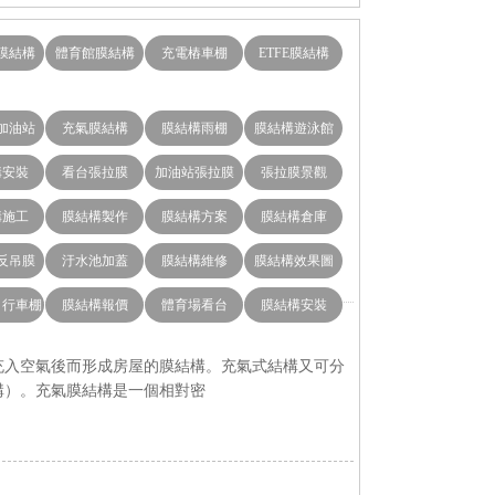
膜結構
體育館膜結構
充電樁車棚
ETFE膜結構
加油站
充氣膜結構
膜結構雨棚
膜結構遊泳館
構安裝
看台張拉膜
加油站張拉膜
張拉膜景觀
構施工
膜結構製作
膜結構方案
膜結構倉庫
反吊膜
汙水池加蓋
膜結構維修
膜結構效果圖
自行車棚
膜結構報價
體育場看台
膜結構安裝
入空氣後而形成房屋的膜結構。充氣式結構又可分
。充氣膜結構是一個相對密