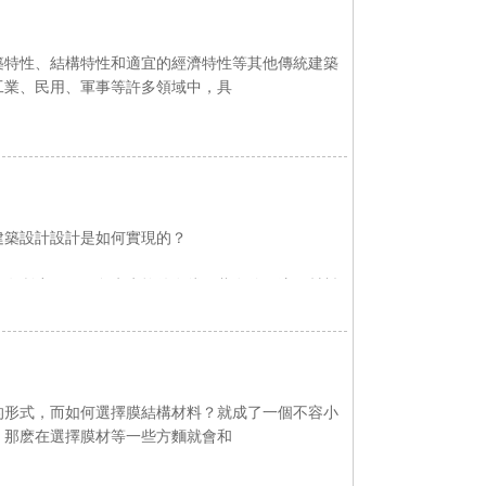
特性、結構特性和適宜的經濟特性等其他傳統建築
、民用、軍事等許多領域中，具
計設計是如何實現的？
所應用，好色先生软件在线下载在使用這種材料
，而如何選擇膜結構材料？就成了一個不容小
，那麽在選擇膜材等一些方麵就會和