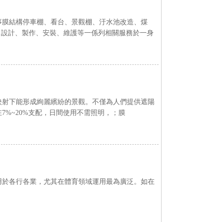
、看台、景觀棚、汙水池改造、煤
計、製作、安裝、維護等一係列相關服務於一身
映射下能形成絢麗繽紛的景觀。不僅為人們提供遮陽
~20%支配，日間使用不需照明，；膜
各行各業，尤其在體育領域運用最為廣泛。如在
育