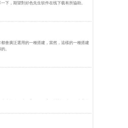
下，期望對好色先生软件在线下载有所協助。
選用的一種搭建，當然，這樣的一種搭建
的。
色先生软件在线下载在使用這種材料的時候，肯定是