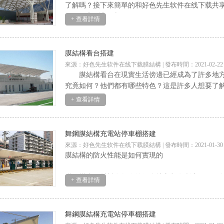
了解嗎？接下來簡單的和好色先生软件在线下载共享一
1.膜結構用來做
+ 查看詳情
膜結構看台搭建
來源：好色先生软件在线下载膜結構 | 發布時間：2021-02-22
膜結構看台在現實生活傍邊已經成為了許多地方都會廣泛
究竟如何？他們都有哪些特色？這是許多人想要了解
+ 查看詳情
特色一：顯著的經濟效益
舞鋼膜結構充電站停車棚搭建
來源：好色先生软件在线下载膜結構 | 發布時間：2021-01-30
膜結構的防火性能是如何實現的
膜結構這種材料在如今的很多地方都有所應用，好
+ 查看詳情
得對其功能特點進行一番了解的。
膜材料主要由不燃材料聚酯
舞鋼膜結構充電站停車棚搭建