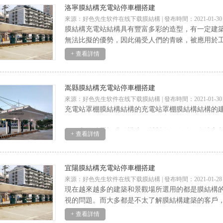
洛寧膜結構充電站停車棚搭建
來源：好色先生软件在线下载膜結構 | 發布時間：2021-01-30
膜結構充電站結構具有豐富多彩的造型，有一定建築
無法比擬的優勢，因此備受人們的青睞，被應用於工業
+ 查看詳情
嵩縣膜結構充電站停車棚搭建
來源：好色先生软件在线下载膜結構 | 發布時間：2021-01-30
充電站罩棚膜結構結構的充電站罩棚膜結構結構的建築設
充電站罩棚膜結構這種材料在如今的很多地方都有
+ 查看詳情
的時候，肯定是得
宜陽膜結構充電站停車棚搭建
來源：好色先生软件在线下载膜結構 | 發布時間：2021-01-28
現在越來越多的建築和景觀場所選用的都是膜結構的形式
視的問題。而大多都是不太了解膜結構建築的客戶
+ 查看詳情