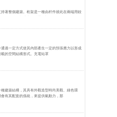
支持著整個建築。桁架是一種由杆件彼此在兩端用鉸
角形單元的平麵或空間結構，桁
件通過一定方式使其內部產生一定的預張應力以形成
載的空間結構形式。充電站罩
築結構，其具有外觀造型時尚美觀、綠色環
都會有其配套的係統，來提供氣動力，那