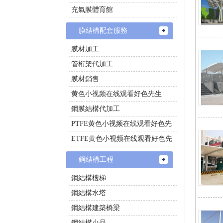
充氣膜體育館
膜結構配套服務
膜材加工
管桁架代加工
膜材銷售
黄色小视频在线观看好色先生
鋼膜結構代加工
PTFE黄色小视频在线观看好色先
生施工
ETFE黄色小视频在线观看好色先
生施工
鋼結構工程
鋼結構樓梯
鋼結構水塔
鋼結構建築橋梁
鋼結構小品