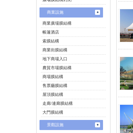
商業設施
商業廣場膜結構
帳篷酒店
索膜結構
商業街膜結構
地下商場入口
農貿市場膜結構
商場膜結構
售票廳膜結構
屋頂膜結構
走廊/連廊膜結構
大門膜結構
景觀設施