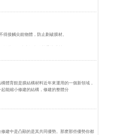
觸尖銳物體，防止劃破膜材。
接觸，防止燈光發熱燙壞膜材。
體育館是膜結構材料近年來運用的一個新領域，
一起能縮小修建的結構，修建的整體分
修建中是凸顯的是其共同優勢。那麽那些優勢你都