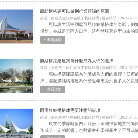
膜結構搭建可以做到行業頂端的原因
來源：好色先生软件在线下载膜結構 | 發布時間：2021-07-05
可以說生活中到處可見膜結構搭建的身影，例如廣
場館，亦或是景區入口等。這些體現著造型自
载生
+ 查看詳情
膜結構搭建建築為什麽成為人們的選擇
來源：好色先生软件在线下载膜結構 | 發布時間：2021-07-05
膜結構搭建建築為什麽成為人們的選擇？任何的
擇，那麽膜結構搭建為什麽近年來受到很多人的親睞
+ 查看詳情
雨季膜結構搭建需要注意的事項
來源：好色先生软件在线下载膜結構 | 發布時間：2021-07-05
現在的季節時值四五月份，全國很多地方的降雨要
造成了一定的影響，也對很室外工程產生了不可或缺
悉的膜