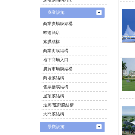
商業設施
商業廣場膜結構
帳篷酒店
索膜結構
商業街膜結構
地下商場入口
農貿市場膜結構
商場膜結構
售票廳膜結構
屋頂膜結構
走廊/連廊膜結構
大門膜結構
景觀設施