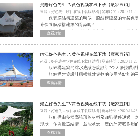
資陽好色先生TV黄色视频在线下载【廠家直銷】
來源：好色先生软件在线下载膜結構 | 發布時間：2020-11-26
保養膜結構建築的時候，膜結構建築的骨架保養是
來保養膜結構建築的骨架呢?
首先膜結構建築的性能是相當穩定的，但是
+ 查看詳情
內江好色先生TV黄色视频在线下载【廠家直銷】
來源：好色先生软件在线下载膜結構 | 發布時間：2020-11-26
膜結構建築的排水應該怎麽設計?今天張拉膜結構小
膜結構建築設計應根據建築物的使用特點和總平麵要求
排水順
+ 查看詳情
崇左好色先生TV黄色视频在线下载【廠家直銷】
來源：好色先生软件在线下载膜結構 | 發布時間：2020-11-26
膜結構由多種高強薄膜材料及加強構件通過一定
形狀，作為覆蓋結構，並能承受一定的外荷載作用
+ 查看詳情