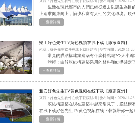
來源：好色先生软件在线下载膜結構 | 發布時間：2020-11-26
生活在現代都市的人們已經從過去以謀生為目的的社
上追求健康向上，愉快和富有人性的文化環境。
+ 查看詳情
樂山好色先生TV黄色视频在线下载【廠家直銷】
來源：好色先生软件在线下载膜結構 | 發布時間：2020-11-26
常見的膜結構建築建築有什麽特點呢?今天小編為您介
體輕：由於膜結構建築采用的材料和結構確定
+ 查看詳情
雅安好色先生TV黄色视频在线下载【廠家直銷】
來源：好色先生软件在线下载膜結構 | 發布時間：2020-11-26
膜結構建築在現在建築中越來常見了，膜結構有
在线下载好色先生TV黄色视频在线下载就帶你一起來了
1、自由建築形體的塑造，多變的支撐結構和
+ 查看詳情