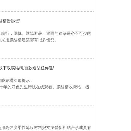
結構告訴您!
，風帆、遮陽避暑、避雨的建築是必不可少的
，船舶采用膜結構建築都有很多優勢。
线下载膜結構,百款造型任你選!
結構溫馨提示：
十年的好色先生污版在线观看、膜結構收費站、機
有著上萬家客戶為燁興認證
。它是用高強度柔性薄膜材料與支撐體係相結合形成具有