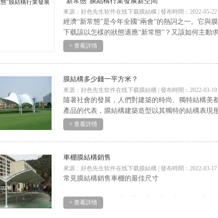
“新常態”膜結構行業發展新空間
來源：好色先生软件在线下载膜結構 | 發布時間：2022-05-22
經濟“新常態”是今年全國“兩會”的熱詞之一。它與
下载該以怎樣的狀態適應“新常態”？又該如何主動求變
+ 查看詳情
膜結構多少錢一平方米？
來源：好色先生软件在线下载膜結構 | 發布時間：2022-03-19
隨著社會的發展，人們對建築的時尚、獨特結構
產品的代表，膜結構建築造型以其獨特的結構表
+ 查看詳情
車棚膜結構銷售
來源：好色先生软件在线下载膜結構 | 發布時間：2022-03-17
常見膜結構銷售車棚的最佳尺寸
在好色先生软件在线下载的生活中，車棚的尺寸也
+ 查看詳情
最佳的尺寸是什麽嗎？本文就針對這一話題為大家做