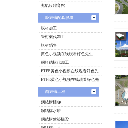
充氣膜體育館
膜結構配套服務
膜材加工
管桁架代加工
膜材銷售
黄色小视频在线观看好色先生
鋼膜結構代加工
PTFE黄色小视频在线观看好色先
生施工
ETFE黄色小视频在线观看好色先
生施工
鋼結構工程
鋼結構樓梯
鋼結構水塔
鋼結構建築橋梁
鋼結構小品