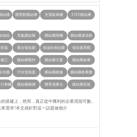
膜結構
體育館膜結構
充電樁車棚
ETFE膜結構
加油站
充氣膜結構
膜結構雨棚
膜結構遊泳館
構安裝
看台張拉膜
加油站張拉膜
張拉膜景觀
構施工
膜結構製作
膜結構方案
膜結構倉庫
反吊膜
汙水池加蓋
膜結構維修
膜結構效果圖
自行車棚
膜結構報價
體育場看台
膜結構安裝
建上，然而，真正從中獲利的企業屈指可數。
場未來需求?本文就針對這一話題做個介