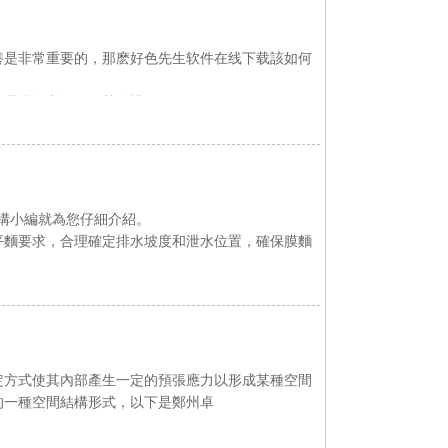
非常重要的，那麽好色先生软件在线下载該如何
大家還是有必要做好其維護
編就為您仔細介紹。
，合理確定排水坡度和泄水位置，確保膜麵
方式使其內部產生一定的預張應力以形成某種空間
的一種空間結構形式，以下是鄭州卓