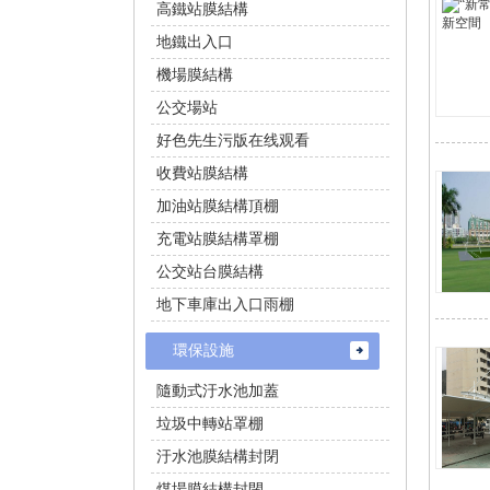
高鐵站膜結構
地鐵出入口
機場膜結構
公交場站
好色先生污版在线观看
收費站膜結構
加油站膜結構頂棚
充電站膜結構罩棚
公交站台膜結構
地下車庫出入口雨棚
環保設施
隨動式汙水池加蓋
垃圾中轉站罩棚
汙水池膜結構封閉
煤場膜結構封閉