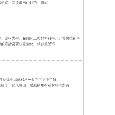
。其造型自由輕巧、阻燃
結構力學、精細化工與材料科學、計算機技術等
師的設計需要任意變化，結合整體環
構小編就和您一起在下文中了解。
業卻十年仍未突破，膜結構隻有在材料問題得