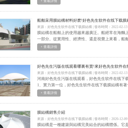
+ 查看詳情
船舶采用膜結構材料好麽!好色先生软件在线下载膜
來源：好色先生软件在线下载膜結構 | 發布時間：2022-02-13
膜結構在船舶上的使用越來越廣泛。船經常在海麵上航行
一部分。從實用性、經濟性、還是視覺上來看
+ 查看詳情
好色先生污版在线观看哪裏有賣!來好色先生软件在
來源：好色先生软件在线下载膜結構 | 發布時間：2022-02-13
河南好色先生污版在线观看，好色先生软件在线下载膜
1、實力第一位，好色先生软件在线下载膜結構有著
場膜結構的生產經驗；
+ 查看詳情
2、產品勿忽略，好色先生软件在线下载膜結構
膜結構銷售介紹
來源：好色先生软件在线下载膜結構 | 發布時間：2020-12-09
膜結構是一種建築與結構完美結合的結構體係