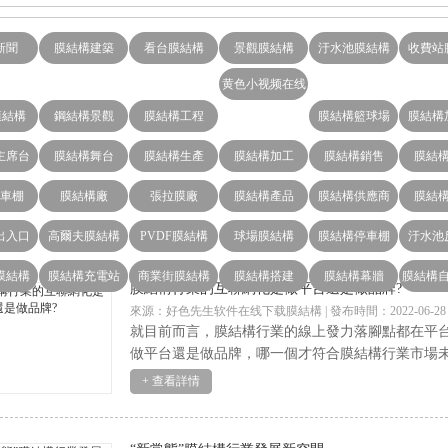
新聞
膜結構建築
看台膜結構
景觀膜結構
汙水池膜結構
收費站
黄色小视频在线
膜結構
鋼結構景觀
膜結構工程
观看好色先生
膜結構籃球場
膜結構
主席台
膜結構舞台
膜結構生產
膜結構加工
膜結構銷售
膜結
車棚
膜結構廠
張拉膜廠
膜結構產品
膜結構供應商
膜結
出入口
高爾夫膜結構
PVDF膜結構
球場膜結構
膜結構停車棚
汙水池
膜結構
膜結構充電站
商業街膜結構
膜結構搭建
膜結構幕牆
膜結構
膜結構行業的互聯網化是做平台還是做品牌?
來源：好色先生软件在线下载膜結構 | 發布時間：2022-06-28
就目前而言，膜結構行業的線上發力落腳點都在平台的搭
做平台還是做品牌，哪一個才符合膜結構行業市
+ 查看詳情