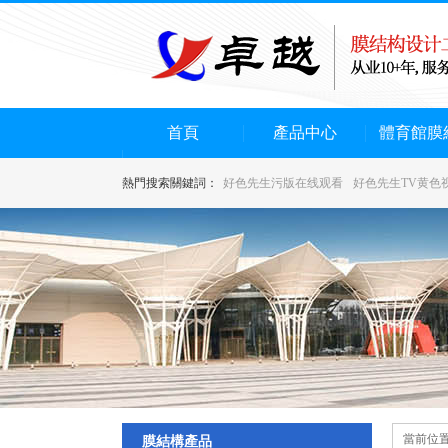
首頁
產品中心
體育館膜
熱門搜索關鍵詞：
好色先生污版在线观看
好色先生TV黄色
當前位置
膜結構產品