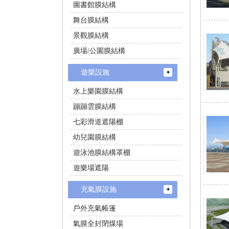
圖書館膜結構
舞台膜結構
景觀膜結構
廣場/公園膜結構
遊樂設施
水上樂園膜結構
蹦蹦雲膜結構
七彩滑道遮陽棚
幼兒園膜結構
遊泳池膜結構罩棚
遊樂場遮陽
充氣膜設施
戶外充氣帳篷
氣膜全封閉煤場