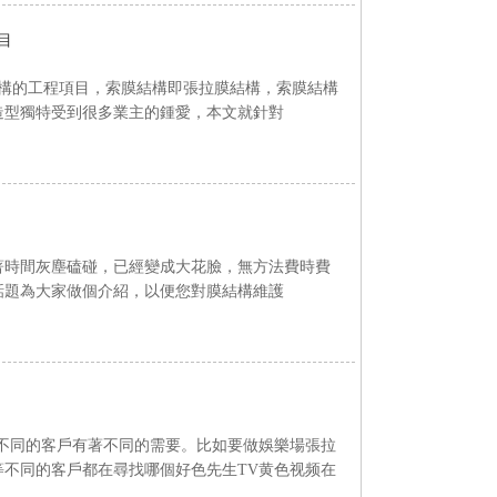
目
構的工程項目，索膜結構即張拉膜結構，索膜結構
的造型獨特受到很多業主的鍾愛，本文就針對
時間灰塵磕碰，已經變成大花臉，無方法費時費
這一話題為大家做個介紹，以便您對膜結構維護
不同的客戶有著不同的需要。比如要做娛樂場張拉
观看等不同的客戶都在尋找哪個好色先生TV黄色视频在