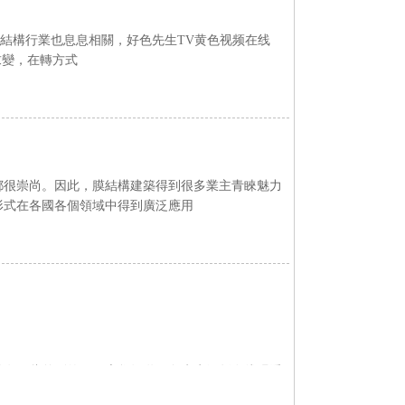
膜結構行業也息息相關，好色先生TV黄色视频在线
，在轉方式
美都很崇尚。因此，膜結構建築得到很多業主青睞魅力
現形式在各國各個領域中得到廣泛應用
是有一些差別的，那麽您知道好色先生污版在线观看
個介紹，帶您了解常見的好色先生污版在线观看