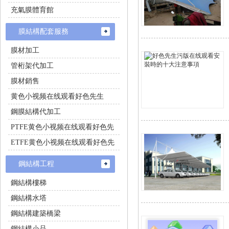
充氣膜體育館
膜結構配套服務
膜材加工
管桁架代加工
膜材銷售
黄色小视频在线观看好色先生
鋼膜結構代加工
PTFE黄色小视频在线观看好色先
生施工
ETFE黄色小视频在线观看好色先
生施工
鋼結構工程
鋼結構樓梯
鋼結構水塔
鋼結構建築橋梁
鋼結構小品