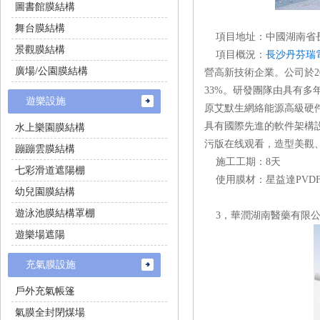
圖書館膜結構
舞台膜結構
項目地址：中國湖南
景觀膜結構
項目概況：
長沙丹芬瑞
廣場/公園膜結構
營高新技術企業。公司於20
33%。研發團隊由具
遊樂設施
原艾默生網絡能源高級硬件專
具有國際先進的軟件架構設
水上樂園膜結構
污版在线观看，造型美觀
蹦蹦雲膜結構
施工工期：8天
七彩滑道遮陽棚
使用膜材：星益達PVDF
幼兒園膜結構
遊泳池膜結構罩棚
3，華潤湖南醫藥有限
遊樂場遮陽
充氣膜設施
戶外充氣帳篷
氣膜全封閉煤場