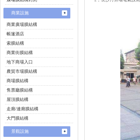
商業設施
商業廣場膜結構
帳篷酒店
索膜結構
商業街膜結構
地下商場入口
農貿市場膜結構
商場膜結構
售票廳膜結構
屋頂膜結構
走廊/連廊膜結構
大門膜結構
景觀設施