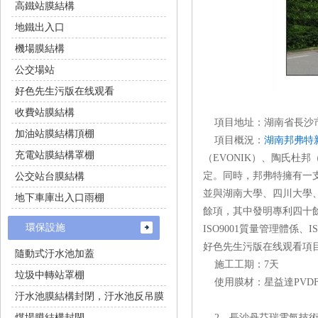
高鐵站膜結構
地鐵出入口
機場膜結構
公交場站
好色先生污版在线观看
收費站膜結構
項目地址：湖南省
加油站膜結構頂棚
項目概況：
湖南邦弗特
充電站膜結構罩棚
（EVONIK）、陶
定。同時，邦弗
公交站台膜結構
並與湖南大學、四川大學
地下車庫出入口雨棚
餘項，其中發明專利四十餘
環保設施
ISO9001質量管理體係
好色先生污版在线观看項目
隨動式汙水池加蓋
施工工期：7天
垃圾中轉站罩棚
使用膜材：星益達PVD
汙水池膜結構封閉，汙水池反吊膜
煤場膜結構封閉
2，長沙丹芬瑞電氣技