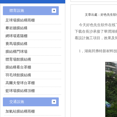
體育設施
文章出處：好色先生
足球場膜結構雨棚
今天好色先生软件在线下载
攀岩牆膜結構
下载在長沙承接了華潤湖南醫
網球場遮陽棚
看設計施工項目，效果及簡介
賽馬場膜結構
1，湖南邦弗特新材料
膜結構門球場
體育場館膜結構
膜結構看台罩棚
羽毛球館膜結構
高爾夫發球台罩棚
籃球場膜結構頂棚
交通設施
加氣站膜結構雨棚