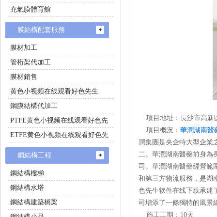
充氣膜體育館
膜結構配套服務
膜材加工
管桁架代加工
膜材銷售
黄色小视频在线观看好色先生
鋼膜結構代加工
項目地址：長沙市高新
PTFE黄色小视频在线观看好色先
項目概況：
華潤湖南醫
生施工
ETFE黄色小视频在线观看好色先
潤集團是央企特大型企業之一
生施工
二。華潤湖南醫藥前
鋼結構工程
司。華潤湖南醫藥經營範圍包
鋼結構樓梯
和第三方物流服務
鋼結構水塔
色先生软件在线下载承建了該
鋼結構建築橋梁
司增添了一條獨特的風景線
施工工期：10天
鋼結構小品