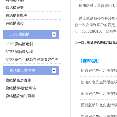
使用膜材：星益達PVDF
鋼結構廊架
鋼結構景觀亭
以上就是我公司長沙地
鋼結構廊架
務一次次得到客戶的肯定
話：15538390136，
ETFE膜結構
上一篇：
昭通好色先生污版在
ETFE膜結構定製
ETFE屋麵膜結構
ETFE黄色小视频在线观看好色先
【相關閱讀】
生
膜結構工業設施
昭通好色先生污版在
膜結構廠房倉庫
臨滄好色先生污版在
膜結構煤棚/儲煤場
保山好色先生污版在
膜結構設備防雨棚
西雙版納好色先生污
普洱好色先生污版在