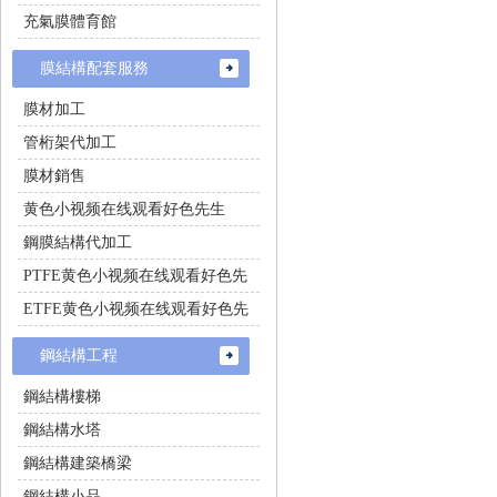
充氣膜體育館
膜結構配套服務
膜材加工
管桁架代加工
膜材銷售
黄色小视频在线观看好色先生
鋼膜結構代加工
PTFE黄色小视频在线观看好色先
生施工
ETFE黄色小视频在线观看好色先
生施工
鋼結構工程
鋼結構樓梯
鋼結構水塔
鋼結構建築橋梁
鋼結構小品