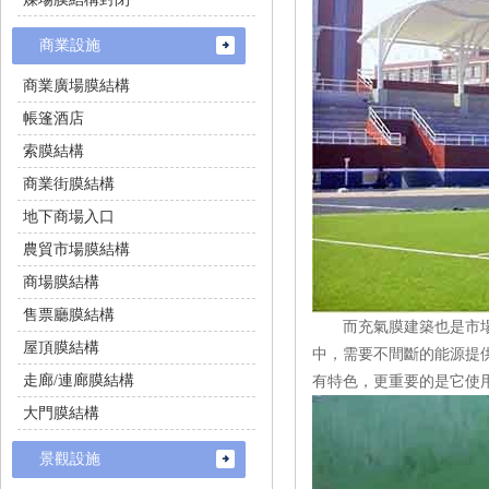
商業設施
商業廣場膜結構
帳篷酒店
索膜結構
商業街膜結構
地下商場入口
農貿市場膜結構
商場膜結構
售票廳膜結構
而充氣膜建築也是市場上一種
屋頂膜結構
中，需要不間斷的能源提供
走廊/連廊膜結構
有特色，更重要的是它使用
大門膜結構
景觀設施