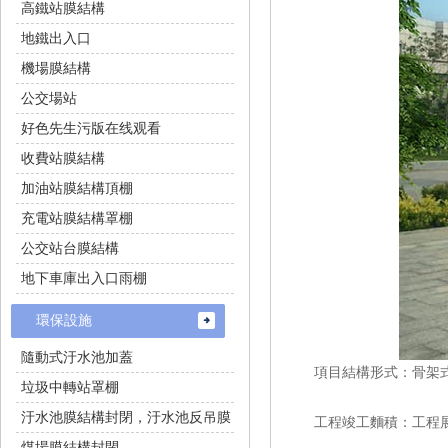
高鐵站膜結構
地鐵出入口
機場膜結構
公交場站
好色先生污版在线观看
收費站膜結構
加油站膜結構頂棚
充電站膜結構罩棚
公交站台膜結構
地下車庫出入口雨棚
環保設施
隨動式汙水池加蓋
項目結構形式：骨架
垃圾中轉站罩棚
汙水池膜結構封閉，汙水池反吊膜
工程竣工麵積：工程展
煤場膜結構封閉