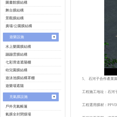
圖書館膜結構
舞台膜結構
景觀膜結構
廣場/公園膜結構
遊樂設施
水上樂園膜結構
蹦蹦雲膜結構
七彩滑道遮陽棚
幼兒園膜結構
遊泳池膜結構罩棚
5、 石河子合作產
遊樂場遮陽
工程施工地址：石河
充氣膜設施
工程選用膜材：PPVDF是二氟
戶外充氣帳篷
氣膜全封閉煤場