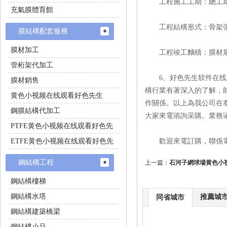
工程施工工期：總工期
充氣膜體育館
工程結構形式：骨架
膜結構配套服務
膜材加工
工程竣工麵積：膜材展
管桁架代加工
6、好色先生软件在线下
膜材銷售
構行業有著深入的了解
黄色小视频在线观看好色先生
作關係。以上為我公司在泰
鋼膜結構代加工
大家來電谘詢采購。業務
PTFE黄色小视频在线观看好色先
生施工
ETFE黄色小视频在线观看好色先
歡迎來電訂購，聯係電話
生施工
鋼結構工程
上一篇：
石河子網球場黄色
鋼結構樓梯
鋼結構水塔
推薦城
同省城市
鋼結構建築橋梁
鋼結構小品