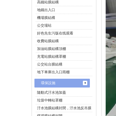
高鐵站膜結構
地鐵出入口
機場膜結構
公交場站
好色先生污版在线观看
收費站膜結構
加油站膜結構頂棚
充電站膜結構罩棚
公交站台膜結構
地下車庫出入口雨棚
環保設施
隨動式汙水池加蓋
垃圾中轉站罩棚
汙水池膜結構封閉，汙水池反吊膜
煤場膜結構封閉