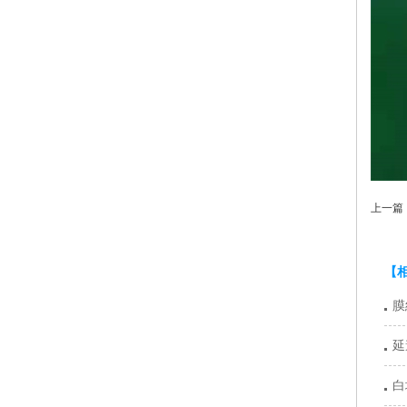
上一篇
【
膜
延
白