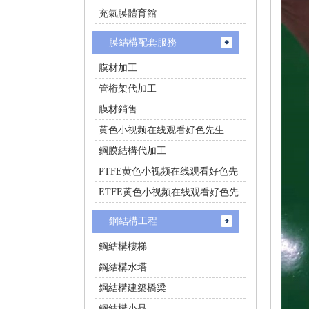
充氣膜體育館
膜結構配套服務
膜材加工
管桁架代加工
膜材銷售
黄色小视频在线观看好色先生
鋼膜結構代加工
PTFE黄色小视频在线观看好色先
生施工
ETFE黄色小视频在线观看好色先
生施工
鋼結構工程
鋼結構樓梯
鋼結構水塔
鋼結構建築橋梁
鋼結構小品