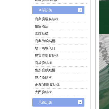
商業設施
商業廣場膜結構
帳篷酒店
索膜結構
商業街膜結構
地下商場入口
農貿市場膜結構
商場膜結構
售票廳膜結構
屋頂膜結構
走廊/連廊膜結構
大門膜結構
景觀設施