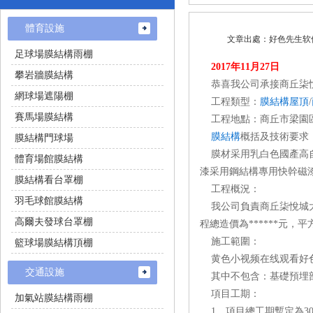
體育設施
文章出處：好色先生
足球場膜結構雨棚
2017年11月27日
攀岩牆膜結構
恭喜我公司承接商丘柒悅
網球場遮陽棚
工程類型：
膜結構屋頂
/
賽馬場膜結構
工程地點：商丘市梁
膜結構
概括及技術要求
膜結構門球場
膜材采用乳白色國產高自
體育場館膜結構
漆采用鋼結構專用快幹磁漆
膜結構看台罩棚
工程概況：
羽毛球館膜結構
我公司負責商丘柒悅城大商新
高爾夫發球台罩棚
程總造價為******元，
施工範圍：
籃球場膜結構頂棚
黄色小视频在线观看好色先
交通設施
其中不包含：基礎預埋部
項目工期：
加氣站膜結構雨棚
1、項目總工期暫定為30天