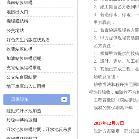
高鐵站膜結構
2、總工期自乙方收到甲
地鐵出入口
3、若遇停水、停電、
機場膜結構
甲方職責：
1、負責協調現場各方關係
公交場站
2、甲方提供現場安裝膜
好色先生污版在线观看
乙方責任：
收費站膜結構
1、根據甲方提供的技術
加油站膜結構頂棚
2、設計、選材
充電站膜結構罩棚
3、其他已完成工程
驗收及售後：
公交站台膜結構
驗收辦法和程序按照國家有
地下車庫出入口雨棚
程進行驗收，如驗收不合格甲
環保設施
工程質量以《膜結構技術規程》
膜材的質保期為15年，工程
隨動式汙水池加蓋
垃圾中轉站罩棚
2017年12月07日
汙水池膜結構封閉，汙水池反吊膜
設計方案確定，部分設
煤場膜結構封閉