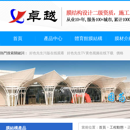
首頁
產品中心
體育館膜結構
膜材介
熱門搜索關鍵詞：
好色先生污版在线观看
好色先生TV黄色视频在线下载
價格
當前位置：
首頁
>
工程動態
> 
膜結構產品