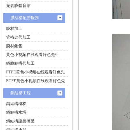
充氣膜體育館
膜結構配套服務
膜材加工
管桁架代加工
膜材銷售
黄色小视频在线观看好色先生
鋼膜結構代加工
PTFE黄色小视频在线观看好色先
生施工
ETFE黄色小视频在线观看好色先
生施工
鋼結構工程
鋼結構樓梯
鋼結構水塔
鋼結構建築橋梁
鋼結構小品