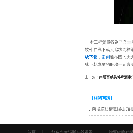
本工程質量得到了業主的一致
软件在线下载人追求高標準的
线下载
，
案例
遍布國內大大
线下载專業的服務一定會讓您滿
上一篇：
南通百威英博啤酒廠
【相關閱讀】
商場膜結構遮陽棚|頂
首頁
好色先生污版在线观看
體育館膜結